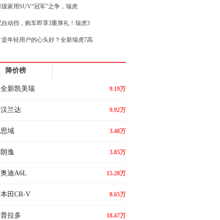
万级家用SUV“冠军”之争，瑞虎
配自动挡，购车即享3重厚礼！瑞虎3
才是年轻用户的心头好？全新瑞虎7高
超混•越级驾享 凯翼昆仑iHD体
降价榜
-20万级SUV，瑞虎9 C-D
全新凯美瑞
9.19万
汉兰达
9.92万
思域
3.48万
朗逸
3.85万
奥迪A6L
15.20万
本田CR-V
8.65万
普拉多
18.47万