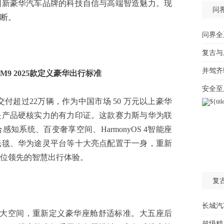
国新豪华汽车品牌的科技自信与高端智造魅力。现
问
断。
问界全
复古与
并驾齐
9 202
5
款定义豪华
出行标准
安全至
超过22万辆，作为中国市场 50 万元以上豪华
是产品硬核实力的有力印证。这款赛力斯与华为联
知系统、百变奢享空间、HarmonyOS 4智能座
光毯、华为途灵平台等十大亮点配置于一身，重新
位领先的智慧出行体验。
复
长城汽
舰大空间，重新定义豪华座舱舒适标准。大五座后
超级精灵