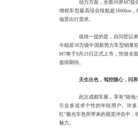
动力方面，全新问界M7提供
增程车型最高综合续航超1600km，
场景出行需求。
值得一提的是，自问世以来，问
今稳居30万级中国新势力车型销量
M7将于9月23日正式上市，凭借全
值得期待。
天生出色，驾控随心，问界新 M
此次成都车展，享有“陆地小坦克
引众多追求个性的年轻用户。许多
红”极光车色所带来的视觉冲击中，
魅力。