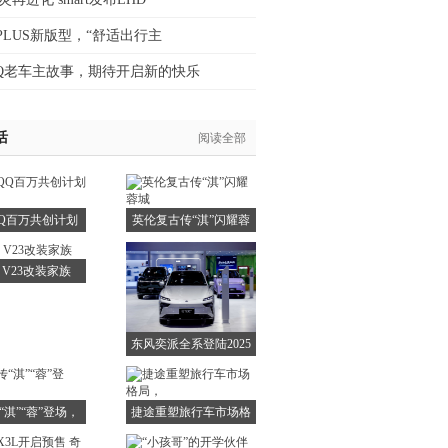
 PLUS新版型，“舒适出行主
Q老车主故事，期待开启新的快乐
活
阅读全部
Q百万共创计划
英伦复古传“淇”闪耀蓉
正式
城
R V23改装家族
东风奕派全系登陆2025
“淇”“蓉”登场，
捷途重塑旅行车市场格
局，