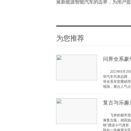
展新能源智能汽车的边界，为用户提
为您推荐
问界全系豪
2025年8月2
华汽车代表品牌，问
等全系车型重磅亮
现场，展台人气火
复古与乐趣
飞奔的都市里，情
淋复古版，就宛如
纳”揉进小巧身
版如一件被晨光妥