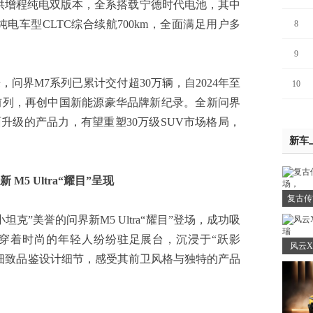
增程纯电双版本，全系搭载宁德时代电池，其中
纯电车型CLTC综合续航700km，全面满足用户多
8
9
界M7系列已累计交付超30万辆，自2024年至
10
前列，再创中国新能源豪华品牌新纪录。全新问界
面升级的产品力，有望重塑30万级SUV市场格局，
新车
5 Ultra“耀目”呈现
复古传
”美誉的问界新M5 Ultra“耀目”登场，成功吸
穿着时尚的年轻人纷纷驻足展台，沉浸于“跃影
风云X
细致品鉴设计细节，感受其前卫风格与独特的产品