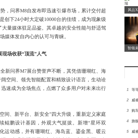
风云X
，问界M8自发布即迅速引爆市场，累计交付超
是创下24小时大定破10000台的佳绩，成为现象级
了大量媒体驻足品鉴。其卓越的安全性能与舒适驾
场媒体发自内心的认可与青睐。
智领未
展现场收获“顶流”人气
新问界M7展台赞誉声不断，其凭借珊瑚红、海
奢阔空间、领先智能配置和精致设计语言，生动诠
，迅速成为全场焦点，点燃了众多用户对未来出行
1
等
2
威睿
3
购
空间、新平台、新安全”四大升级，重新定义家庭
4
旗
延续鲲鹏设计基因，外观大气挺拔。新增“星环双
强化运动感，并有珊瑚红、海岛蓝、鎏金黑、暖云
5
威