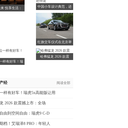
中国小车设计典范，还
来 悦享生活：
得是
奇瑞
红旗交车仪式在北京举
行
哈弗猛龙 2026 款震
一样有好车！瑞
虎5
/产经
阅读全部
一样有好车！瑞虎5x高能版让用
龙 2026 款震撼上市：全场
自由到空间自由：瑞虎9 C-D
期档！艾瑞泽8 PRO：年轻人