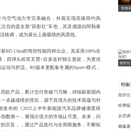
智领未
美学与空气动力学完美融合，外观呈现高级简约风
注目的是全新"跃影红"车色，其灵感源自阿勒泰
活格调，成为展台上最吸睛的风景线。
 Ultra的驾控性能同样出众。其采用100%全
感，四球头前双叉臂+后多连杆独立悬架，为更优
低价位
动与舒适。RS版本更配备专属的Sport+模式，
行业
四款产品，累计交付突破75万辆，持续刷新国内
低价位
这一卓越成绩的背后，源于其强大的技术底蕴与对
哈弗猛
发布的《2025上半年新能源汽车品牌健康度研
从空调
心指数第一，展现出强大的市场认可度。未来，问
”的宗旨，，通过产品迭代与全周期服务，不断拓
燃爆暑