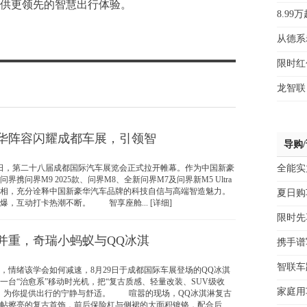
供更领先的智慧出行体验。
8.9
从德系
限时红包
龙智联
华阵容闪耀成都车展，引领智
导购
9日，第二十八届成都国际汽车展览会正式拉开帷幕。作为中国新豪
全能实力
界携问界M9 2025款、问界M8、全新问界M7及问界新M5 Ultra
相，充分诠释中国新豪华汽车品牌的科技自信与高端智造魅力。
夏日购
爆，互动打卡热潮不断。 智享座舱... [详细]
限时先享
并重，奇瑞小蚂蚁与QQ冰淇
携手谱
智联车
绪该学会如何减速，8月29日于成都国际车展登场的QQ冰淇
一台“治愈系”移动时光机，把“复古质感、轻量改装、SUV级收
家庭用
形，为你提供出行的宁静与舒适。 喧嚣的现场，QQ冰淇淋复古
帖擦亮的复古首饰，前后保险杠与侧裙的大面积镀铬，配合后...