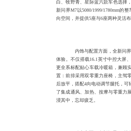
白、牧野青、星际蓝六款车色选择
新问界M7以5080/1999/1780
向空间，并提供5座与6座两种灵活
内饰与配置方面，全新问界M
体验。不仅搭载16.1英寸中控大
更全系标配贴心车载冷暖箱，兼顾
置：前排采用双零重力座椅，主驾零
后放平，搭配4向电动调节腿托，可
了集成通风、加热、按摩与零重力
浸其中，忘却疲乏。