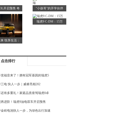
3L开启预售 奇
“小孩哥”的开学伙伴
瑞
瑞
瑞虎9 C-DM：15万
来 悦享生活：
奇瑞
点击排行
等党福音来了！拥有冠军基因的瑞虎5
三电 快人一步｜威睿亮相202
车还有多重礼！家庭品质座驾瑞虎8卓
舰再进阶！瑞虎9油电双车开启预售
睿金砖电池快人一步，为绿色出行加速