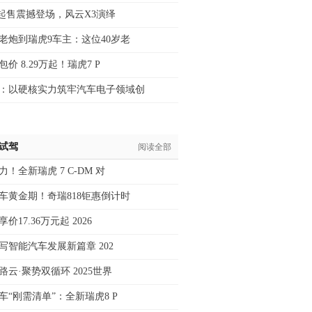
9万起售震撼登场，风云X3演绎
老炮到瑞虎9车主：这位40岁老
价 8.29万起！瑞虎7 P
：以硬核实力筑牢汽车电子领域创
/试驾
阅读全部
！全新瑞虎 7 C-DM 对
车黄金期！奇瑞818钜惠倒计时
价17.36万元起 2026
写智能汽车发展新篇章 202
路云·聚势双循环 2025世界
车“刚需清单”：全新瑞虎8 P