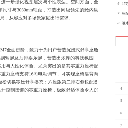
，进一步强化视觉层次与个性表达。空间方面，全
6
15
mm的整车尺寸与3030mm轴距，打造出同级领先的舱内纵
7
标
布局，从容应对多场景家庭出行需求。
8
谁
9
超值
10
15
7全面进阶，致力于为用户营造沉浸式舒享座舱
1
屏、副驾屏及后排娱乐屏，营造出浓厚的科技氛围，
2
实用与人性化体验。尤为突出的是其零重力座椅配
重力座椅支持16向电动调节，可实现座椅靠背向
3
轻松切换零压舒享姿态；六座版第二排右侧也配备
4
展开控制按键的零重力座椅，极致舒适体验令人沉
5
6
7