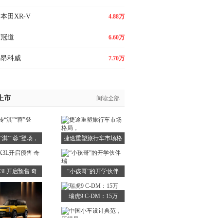
本田XR-V
4.88万
冠道
6.60万
昂科威
7.70万
上市
阅读全部
“淇”“蓉”登场，
捷途重塑旅行车市场格
局，
3L开启预售 奇
“小孩哥”的开学伙伴
瑞
瑞
瑞虎9 C-DM：15万