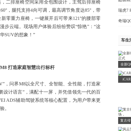
选，二排座椅空间采用全包围设计，主驾后排座椅
0°，腿托支持4向可调，最高调节角度达85°，带
瑞虎7
新零重力座椅，一键展开后可带来121°的腰部零
奇瑞Q
如漫步云端。现场用户体验后纷纷赞叹“惊艳”：“这
SUV的想象！”
车生
全新Q
M8 打造家庭智慧出行标杆
iCA
”，问界M8以全尺寸、全智能、全性能，打造家
鹏设计语言”，满配十一屏，并凭借领先一代的百
EI ADS辅助驾驶系统等核心配置，为用户带来更
验。
复古传