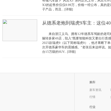
奇瑞汽车旗下“风云X3”系列正式上市，风云X3PL
X3的起售价仅仅8.99万，价格一经公布，真的
子产品，而且... [详细]
从德系老炮到瑞虎9车主：这位4
来自浙江义乌、拥有12年德系车驾龄的老司
辗转多家4S店，陷入"既要智能科技又要出行质感
2025款瑞虎9（以下简称瑞虎9），他才果断下
次开德系豪华车的震撼感。”老张后来这样说。如
台15万级的SUV... [详细]
购车
新车资讯
行情
行业