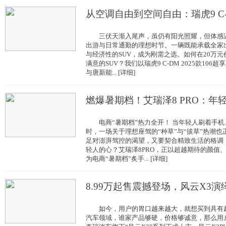
从空调自由到空间自由：瑞虎9 C
三伏天渐入尾声，虽仍有阳光照耀，但体感温
出游与日常通勤的理想时节。一辆既能承载全家
与经济性的SUV，成为刚需之选。如何在20万
满意的SUV？我们以瑞虎9 C-DM 2025款106
与唐新能... [详细]
燃爆暑期档！艾瑞泽8 PRO：年
电商“暑期档”热力全开！ 当年轻人刷着手机
时，一场关于理想座驾的“种草”与“拔草”热潮
足对澎湃驾控的渴望，又要契合精致生活的格调
轻人的心？艾瑞泽8PRO，正以超越期待的颜值
为电商“暑期档”炙手... [详细]
8.99万起售震撼登场，风云X3演
如今，用户的胃口越来越大，就想买到具有超
汽车领域，谁家产品够硬，价格够诚意，那么用户