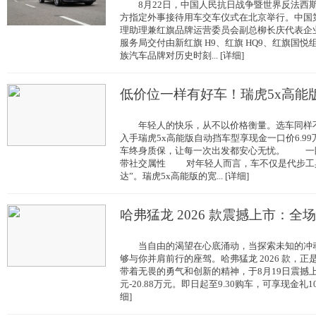
8月22日，中国人民抗日战争暨世界反法西斯
方指定外事接待用车交车仪式在北京举行。中国
理助理兼红旗品牌运营委员会副总柳长庆代表企
服务局交付由新红旗 H9、红旗 HQ9、红旗国
族汽车品牌对历史时刻... [详细]
低价位一样有好车！瑞虎5x高能
年轻人的快乐，从不以价格衡量。选车同样不
入手瑞虎5x高能版自动挡车型享现金一口价6.9
车终身质保，让每一次出发都安心无忧。 一
带社交属性 对年轻人而言，车不仅是代步工
达”。瑞虎5x高能版的宽... [详细]
哈弗猛龙 2026 款震撼上市：全场
当自由的渴望在心底涌动，当探索未知的冲动
够与你并肩前行的座驾。哈弗猛龙 2026 款，
带着无畏的勇气和创新的精神，于8月19日震撼上市
元-20.88万元。即日起至9.30购车，可享现金礼10000
细]