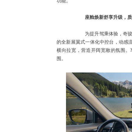
功能。
座舱焕新舒享升级，质
为提升驾乘体验，奇骏·荣
的全新展翼式一体化中控台，动感
横向拉宽，营造开阔宽敞的氛围。
围。