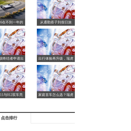
出行的“真香定
(GNEV2025)成功召开
律”？
16在不到一年的
从通勤搭子到假日旅
中已累计交付超
伴，2025款瑞虎7卓越
70,000辆
版为何成首选？
狈终结者申请出
出行体验再升级，瑞虎
的精致TA来守
7高能版这波期待值拉
护
满了！
11与012双车亮
家庭首车怎么选？瑞虎
25香港车博会，新
3x卓越版4.99万元还带
速落地香港市场
自动挡
点击排行