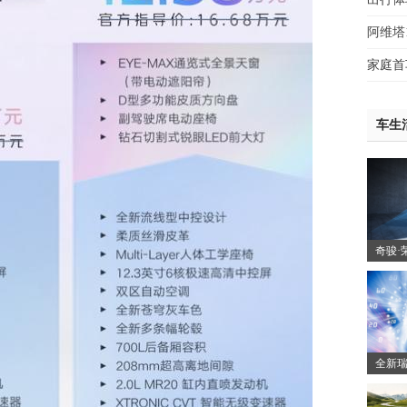
阿维塔1
家庭首
车生
奇骏·
诚意
全新瑞
安启源