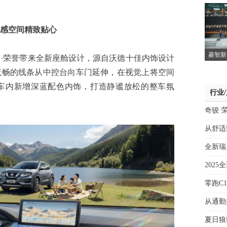
感空间精致贴心
菱智新
誉带来全新座舱设计，源自沃德十佳内饰设计
流畅的线条从中控台向车门延伸，在视觉上将空间
车内新增深蓝配色内饰，打造静谧放松的整车氛
行业
奇骏·
从舒适
全新瑞虎
202
零跑C
从通勤
夏日狼