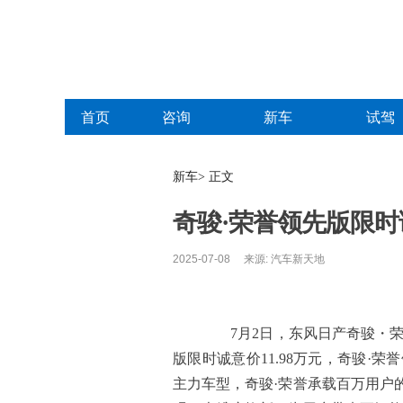
首页
咨询
新车
试驾
新车> 正文
奇骏·荣誉领先版限时诚
2025-07-08 来源: 汽车新天地
7月2日，东风日产奇骏・荣
版限时诚意价11.98万元，奇骏·荣
主力车型，奇骏·荣誉承载百万用户