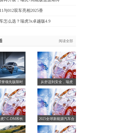
1与012双车亮相2025香
车怎么选？瑞虎3x卓越版4.9
活
阅读全部
荣誉领先版限时
从舒适到安全，瑞虎
价12.58万元
8L OTA全维升级，带
你一键进阶！
虎7 C-DM和长
2025全球新能源汽车合
Q05，谁更符合
作发展(上海)论坛