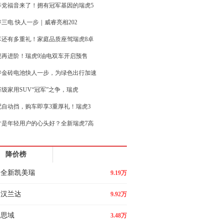
等党福音来了！拥有冠军基因的瑞虎5
三电 快人一步｜威睿亮相202
车还有多重礼！家庭品质座驾瑞虎8卓
舰再进阶！瑞虎9油电双车开启预售
睿金砖电池快人一步，为绿色出行加速
万级家用SUV“冠军”之争，瑞虎
配自动挡，购车即享3重厚礼！瑞虎3
才是年轻用户的心头好？全新瑞虎7高
超混•越级驾享 凯翼昆仑iHD体
降价榜
-20万级SUV，瑞虎9 C-D
全新凯美瑞
9.19万
汉兰达
9.92万
思域
3.48万