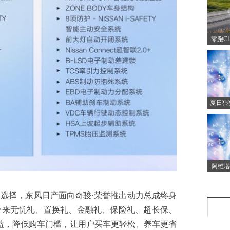
家庭
零跑C
时间
夏日狼
战！你
阿维塔
相20
豪华加
，东风日产面向奇骏·荣誉推出动力总成终身
带来无忧礼、置换礼、金融礼、保险礼、超长保、
益，降低购车门槛，让用户买车更轻松、养车更省