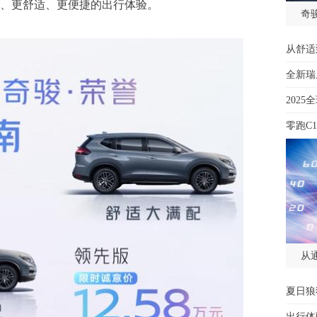
、更舒适、更便捷的出行体验。
奇骏
从舒适
全新瑞虎
202
零跑C
从
夏日狼
出行体