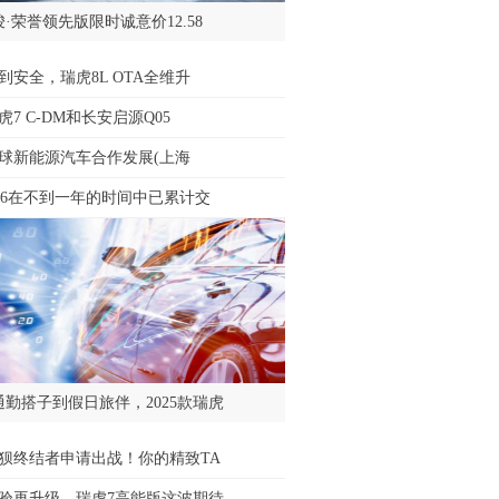
·荣誉领先版限时诚意价12.58
到安全，瑞虎8L OTA全维升
7 C-DM和长安启源Q05
5全球新能源汽车合作发展(上海
16在不到一年的时间中已累计交
通勤搭子到假日旅伴，2025款瑞虎
狈终结者申请出战！你的精致TA
验再升级，瑞虎7高能版这波期待