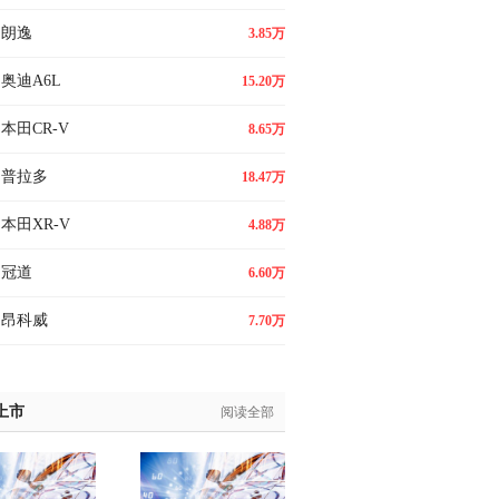
朗逸
3.85万
奥迪A6L
15.20万
本田CR-V
8.65万
普拉多
18.47万
本田XR-V
4.88万
冠道
6.60万
昂科威
7.70万
上市
阅读全部