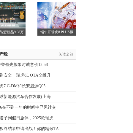
油，
能源新品9.98万
端午开瑞虎8 PLUS撒
/产经
阅读全部
荣誉领先版限时诚意价12.58
到安全，瑞虎8L OTA全维升
7 C-DM和长安启源Q05
5全球新能源汽车合作发展(上海
16在不到一年的时间中已累计交
搭子到假日旅伴，2025款瑞虎
狈终结者申请出战！你的精致TA