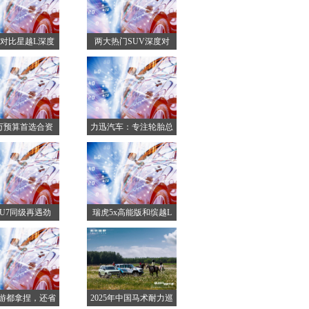
L对比星越L深度
两大热门SUV深度对
剖
比：
20万预算首选合资
力迅汽车：专注轮胎总
成装
U7同级再遇劲
瑞虎5x高能版和缤越L
敌！
咋
游都拿捏，还省
2025年中国马术耐力巡