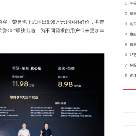
1
等
2
威睿
荣誉也正式推出8.98万元起国补好价，并带
3
购
荣誉CP”联袂出道，为不同需求的用户带来更加丰
4
旗
5
威
6
15
7
标
8
谁
9
超值
10
15
1
2
3