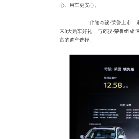
心、用车更安心。
伴随奇骏·荣誉上市，逍客・
来8大购车好礼，与奇骏·荣誉组成“
富的购车选择。