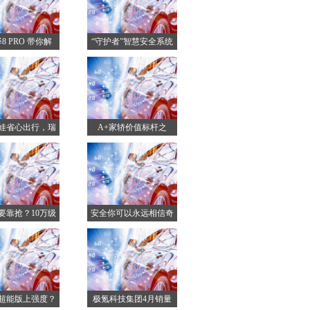
8 PRO 带你解
“守护者”智慧安全系统
发
娃省心出行，瑞
A+家轿价值标杆之
虎9
争！艾
要靠抢？10万级
安全你可以永远相信奇
燃
瑞！
超能版上强度？
极氪科技集团4月销量