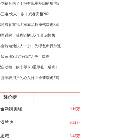
等党福音来了！拥有冠军基因的瑞虎5
三电 快人一步｜威睿亮相202
车还有多重礼！家庭品质座驾瑞虎8卓
舰再进阶！瑞虎9油电双车开启预售
睿金砖电池快人一步，为绿色出行加速
万级家用SUV“冠军”之争，瑞虎
配自动挡，购车即享3重厚礼！瑞虎3
才是年轻用户的心头好？全新瑞虎7高
超混•越级驾享 凯翼昆仑iHD体
降价榜
-20万级SUV，瑞虎9 C-D
全新凯美瑞
9.19万
汉兰达
9.92万
思域
3.48万