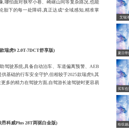
像,哪怕面对狭窄小巷、崎岖山间等复杂路况,也能
轮胎下的每一处障碍,真正达成“全域感知,精准掌
艾瑞泽
25款瑞虎9 2.0T-7DCT舒享版)
夏日带
辅助驾驶系统,具备自动泊车、车道偏离预警、AEB
供基础的行车安全守护,但相较于2025款瑞虎9,其
注更多的精力在驾驶方面,自驾游长途驾驶时更容易
买车也
款
昂科威Plus
28T两驱白金版)
给缤越