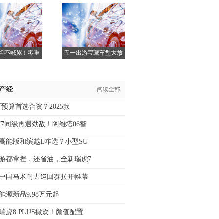
瑞虎
41
坦不喊累！零重
五一出游宝藏车型大放
力座
价！
/产经
阅读全部
0万预算首选合资？2025款
U7同级再遇劲敌！阿维塔06智
x高能版和缤越L咋选？小型SU
游都拿捏，还省油，全新瑞虎7
5年中国马术耐力巡回赛拉开帷幕
能源新品9.98万元起
瑞虎8 PLUS撒欢！颜值配置