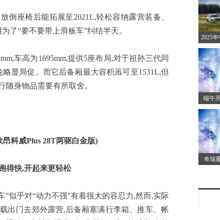
指南
放倒座椅后能拓展至2021L,轻松容纳露营装备、
用为了“要不要带上滑板车”纠结半天。
202
回赛
mm,车高为1695mm,提供5座布局,对于祖孙三代同
BJ40
略显局促。而它后备厢最大容积虽可至1531L,但
,出行随身物品需要有所取舍。
端午开
欢！
满，还
5款昂科威Plus 28T两驱白金版)
奇瑞
仅跑得快,开起来更轻松
最“胆
成为安
”似乎对“动力不强”有着很大的容忍力,然而,实际
满载出门去郊外露营,后备厢塞满行李箱、推车、帐