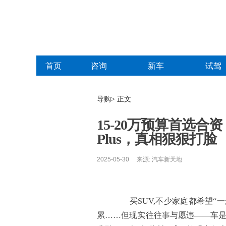
首页
咨询
新车
试驾
导购> 正文
15-20万预算首选合资
Plus，真相狠狠打脸
2025-05-30 来源: 汽车新天地
买SUV,不少家庭都希望“一
累……但现实往往事与愿违——车是