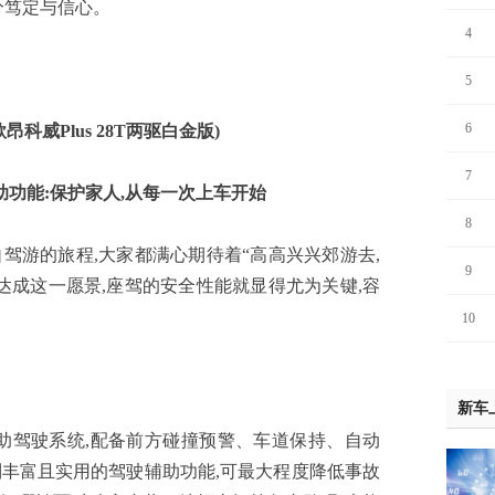
分笃定与信心。
4
5
6
5款昂科威Plus 28T两驱白金版)
7
辅助功能:保护家人,从每一次上车开始
8
游的旅程,大家都满心期待着“高高兴兴郊游去,
9
达成这一愿景,座驾的安全性能就显得尤为关键,容
10
新车
级辅助驾驶系统,配备前方碰撞预警、车道保持、自动
丰富且实用的驾驶辅助功能,可最大程度降低事故