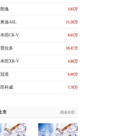
朗逸
3.85万
奥迪A6L
15.20万
本田CR-V
8.65万
普拉多
18.47万
本田XR-V
4.88万
冠道
6.60万
昂科威
7.70万
上市
阅读全部