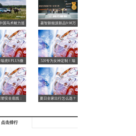
带你火速上车
成年轻家庭新宠
5年中国马术耐力巡
菱智新能源新品9.98万
拉开帷幕，携
元起
增程与BJ30领航
赛事
瑞虎8 PLUS撒
520专为女神定制！瑞
颜值配置动力拉
虎5x高能版新车色，你
有大波福利等你
pick谁？速来投票！
薅
重塑安全底线：
夏日全家出行怎么选？
小”的车企，如何
瑞虎8 PLUS实力强+至
全规则制定者？
高省3万，赶紧冲
点击排行