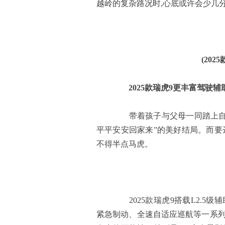
越岭的复杂路况时,心底或许会少几
(202
2025款瑞虎9更丰富驾驶
带着孩子与父母一同踏上自驾
平平安安回家来”的美好结局。而要
不得半点马虎。
2025款瑞虎9搭载L2.5
紧急制动、全速自适应巡航等一系列