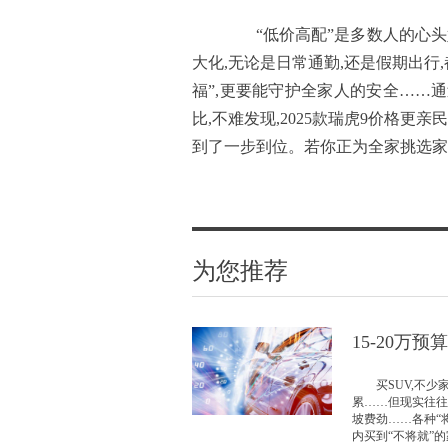
“低价高配”是多数人的心头好
大化,无论是日常通勤,还是假期出行
福”,更要能守护全家人的安全……通过
比,不难发现,2025款瑞虎9价格更
到了一步到位。若你正为全家挑选家用
为您推荐
15-20万预
买SUV,不少家
累……但现实往往
坡费劲……各种“
内买到“不将就”的