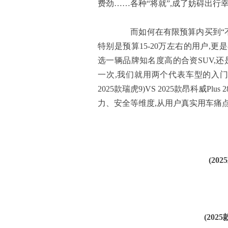
费劲……各种“将就”,成了妨碍出行
而如何在有限预算内买到“不将
特别是预算15-20万左右的用户,更
选一辆品牌知名度高的合资SUV,
一次,我们就用两个代表车型的入门款——
2025款瑞虎9)VS 2025款昂科威Pl
力、安全等维度,从用户真实用车痛点
(20
(
202