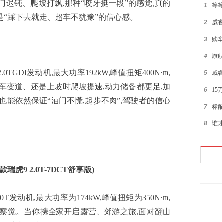
门迟钝、爬坡打飘,那种“咬牙挺一段”的感觉,真的
1
等
的是“踩下去就走、超车不犹豫”的信心感。
2
威睿
3
购
4
旗
GDI发动机,最大功率192kW,峰值扭矩400N·m,
5
威
车变道、还是上坡时爬坡提速,动力储备都更足,加
6
15
9也能依然保证“油门不慌,起步不肉”,驾驶者的信心
7
标
8
谁
9
超值
10
15
25款瑞虎9 2.0T-7DCT舒享版)
1
2
T发动机,最大功率为174kW,峰值扭矩为350N·m,
不难察觉。当你携全家开启露营、郊游之旅,面对翻山
3