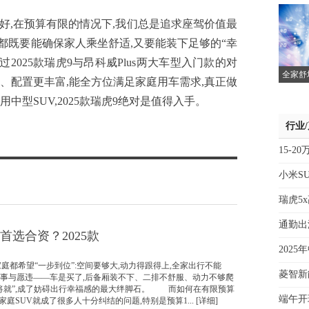
,在预算有限的情况下,我们总是追求座驾价值最
,都既要能确保家人乘坐舒适,又要能装下足够的“幸
2025款瑞虎9与昂科威Plus两大车型入门款的对
全家舒
亲民、配置更丰富,能全方位满足家庭用车需求,真正做
中型SUV,2025款瑞虎9绝对是值得入手。
行业
15-2
小米S
瑞虎5
通勤出
算首选合资？2025款
202
庭都希望“一步到位”:空间要够大,动力得跟得上,全家出行不能
菱智新
事与愿违——车是买了,后备厢装不下、二排不舒服、动力不够爬
将就”,成了妨碍出行幸福感的最大绊脚石。 而如何在有限预算
端午开
家庭SUV就成了很多人十分纠结的问题,特别是预算1... [详细]