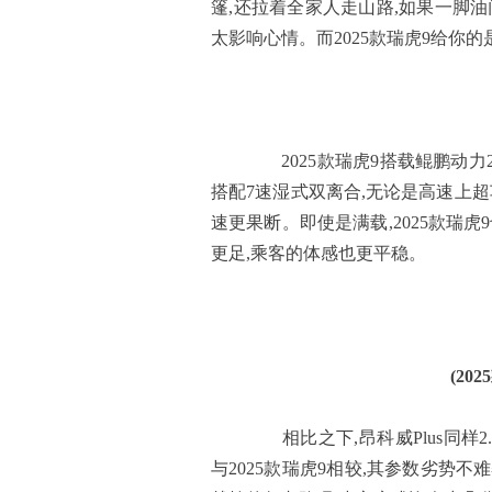
篷,还拉着全家人走山路,如果一脚油
太影响心情。而2025款瑞虎9给你
2025款瑞虎9搭载鲲鹏动力2.0T
搭配7速湿式双离合,无论是高速上超
速更果断。即使是满载,2025款瑞虎
更足,乘客的体感也更平稳。
(20
相比之下,昂科威Plus同样2.0
与2025款瑞虎9相较,其参数劣势