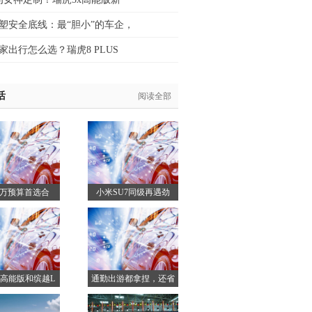
塑安全底线：最“胆小”的车企，
家出行怎么选？瑞虎8 PLUS
活
阅读全部
20万预算首选合
小米SU7同级再遇劲
025款瑞虎9 VS
敌！阿维塔06智美双杀
Plus，真相狠狠
突围纯电市场
打脸
x高能版和缤越L
通勤出游都拿捏，还省
小型SUV选购
油，全新瑞虎7 C-DM