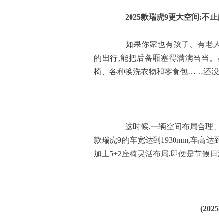
2025款瑞虎9更大空间:不
如果你家也有孩子、有老人,
的出行,能把后备厢塞得满满当当
椅、各种换洗衣物和零食包……还没
这时候,一辆空间布局合理、储
款瑞虎9的车宽达到1930mm,车高达
加上5+2座椅灵活布局,即便是节假
(20