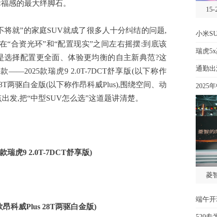
幸福感的最大绊脚石。
15
就”的家庭SUV就成了很多人十分纠结的问题,
小米S
是在“合资光环”和“配置现实”之间左右摇摆:到底该
瑞虎5
还是选择配置更全面、体验更均衡的自主新典范?这
通勤出
2025款瑞虎9 2.0T-7DCT舒享版(以下称作
us 28T两驱白金版(以下称作昂科威Plus),围绕空间、动
202
出发,把“中型SUV怎么选”这道题讲清楚。
25款瑞虎9 2.0T-7DCT舒享版)
菱
端午开
5款昂科威Plus 28T两驱白金版
)
520