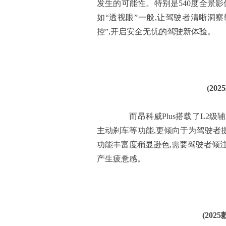
发生的可能性。特别是540度全景影
如“透视眼”一般,让驾驶者清晰洞察
控”,开启安全无忧的驾驶新体验。
(20
而昂科威Plus搭载了L2级
主动刹车等功能,更倾向于为驾驶者提
功能丰富度稍显逊色,需要驾驶者倾
产生疲惫感。
(2025