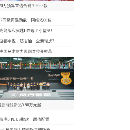
-20万预算首选合资？2025款
U7同级再遇劲敌！阿维塔06智
x高能版和缤越L咋选？小型SU
游都拿捏，还省油，全新瑞虎7
5年中国马术耐力巡回赛拉开帷幕
智新能源新品9.98万元起
瑞虎8 PLUS撒欢！颜值配置
专为女神定制！瑞虎5x高能版新