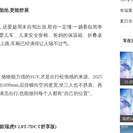
止能坐,更能舒展
奇瑞重
夏日全
还爱趁周末自驾出游,那你一定懂:一趟看似简单
。婴儿车、儿童安全座椅、爸妈的保温箱、折叠桌
车生
上路,车厢已经满得让人喘不过气。
物能力强的SUV,才是出行松弛感的来源。2025
15-
到1699mm,后排横向空间更宽,坐三人也不挤肩。再
资？2
日满员出行,也能做到每个人都有“自己的位置”。
昂科威
瑞虎5
咋选？
25款瑞虎9 2.0T-7DCT舒享版)