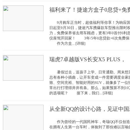
福利来了！捷途方盒子0息贷+免
9月购车正当时，超值福利等你享！为响应国
日起至9月30日，捷途汽车携爆款车型推出限时权
力，免费保养省去用车顾虑，更有3年0首付0利
仪座驾开回家！ 3年/5年0息贷款+6次免费
作为方盒... [详细]
瑞虎7卓越版VS长安X5 PLUS，
暑假过去，送孩子上学、日常通勤、周末想开
总有各种小插曲，让开车变成一件需要调度全家的
致、空间充裕、智能好用的SUV，就像多了一位
常出行打理得井井有条。那么，如果预算不到1
的选项呢？ 接下来，我们... [详细]
从全新QQ的设计心路，见证中国
作为曾经的一代国民神车，奇瑞QQ不仅创造
在拥有人生第一台车时，体验到了那份难以言喻