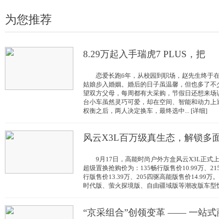
为您推荐
8.29万起入手瑞虎7 PLUS，把
恋爱长跑6年，从校园到职场，赵先生终于在
姑娘步入婚姻。婚后的日子虽温馨，但也多了不
望双方父母，每周都有大采购，节假日还想来场
台小车虽然灵巧可爱，却在空间、智能和动
权衡之后，两人决定换车，最终选中... [详细]
​风云X3L百万级真生态，解锁多
9月17日，高能时尚户外方盒风云X3L正式
超级置换抢购价为：135畅行版售价10.99万、215
行版售价13.39万、205四驱高能版售价14.9
时代版、萤火探境版、自由疆域版等潮改版车型惊艳亮
“京采组合”创领变革 —— 一站式