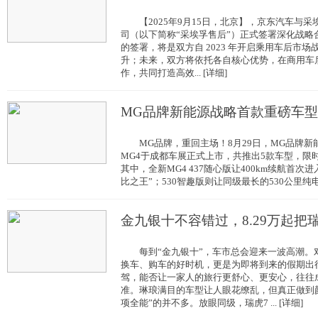
【2025年9月15日，北京】，京东汽车与采
司（以下简称“采埃孚售后”）正式签署深化战略
的签署，将是双方自 2023 年开启乘用车后市
升；未来，双方将依托各自核心优势，在商用车
作，共同打造高效... [详细]
MG品牌新能源战略首款重磅车型
MG品牌，重回主场！8月29日，MG品牌新
MG4于成都车展正式上市，共推出5款车型，限时补贴
其中，全新MG4 437随心版让400km续航首次进
比之王”；530智趣版则让同级最长的530公里纯电续
金九银十不容错过，8.29万起把
每到“金九银十”，车市总会迎来一波高潮。
换车、购车的好时机，更是为即将到来的假期出
驾，能否让一家人的旅行更舒心、更安心，往往
准。琳琅满目的车型让人眼花缭乱，但真正做到
项全能”的并不多。放眼同级，瑞虎7 ... [详细]