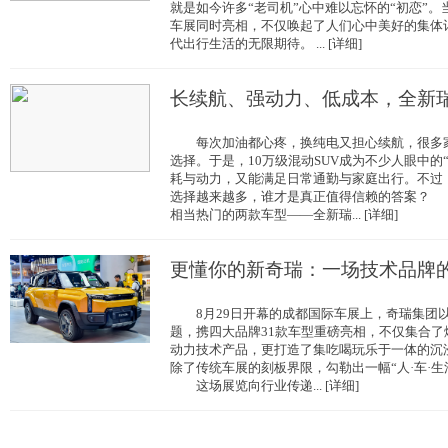
就是如今许多“老司机”心中难以忘怀的“初恋”。当
车展同时亮相，不仅唤起了人们心中美好的集体
代出行生活的无限期待。 ... [详细]
长续航、强动力、低成本，全新瑞
每次加油都心疼，换纯电又担心续航，很多家
选择。于是，10万级混动SUV成为不少人眼中的
耗与动力，又能满足日常通勤与家庭出行。不过
选择越来越多，谁才是真正值得信赖的答案？
相当热门的两款车型——全新瑞... [详细]
更懂你的新奇瑞：一场技术品牌
8月29日开幕的成都国际车展上，奇瑞集团以
题，携四大品牌31款车型重磅亮相，不仅集合
动力技术产品，更打造了集吃喝玩乐于一体的沉
除了传统车展的刻板界限，勾勒出一幅“人·车·生
这场展览向行业传递... [详细]